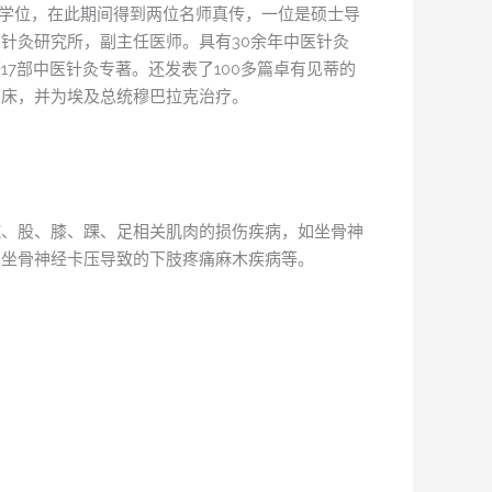
士学位，在此期间得到两位名师真传，一位是硕士导
针灸研究所，副主任医师。具有30余年中医针灸
7部中医针灸专著。还发表了100多篇卓有见蒂的
临床，并为埃及总统穆巴拉克治疗。
髋、股、膝、踝、足相关肌肉的损伤疾病，如坐骨神
见坐骨神经卡压导致的下肢疼痛麻木疾病等。