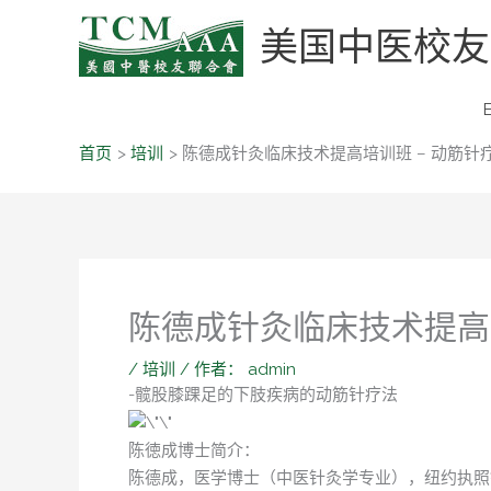
跳
美国中医校友联
至
内
容
首页
培训
陈德成针灸临床技术提高培训班 – 动筋针疗
陈德成针灸临床技术提高培
/
培训
/ 作者：
admin
-髋股膝踝足的下肢疾病的动筋针疗法
陈徳成博士简介：
陈德成，医学博士（中医针灸学专业），纽约执照