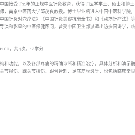
中国接受了11年的正规中医针灸教育，获得了医学学士、硕士和博
师，南京中医药大学邱茂良教授。博士毕业后进入中国中医科学院，
中国针灸对穴疗法》《中国针灸美容抗衰全书》和《动筋针疗法》等1
导演和影星的中医保健顾问，曾受中国卫生部派遣出访多国讲学，
1:00，共4次，12学分
构和功能，以及各部疼痛的精确诊断和精准治疗，具体分析和演示
关节损伤、踝关节扭伤、跟骨骨刺、足底筋膜炎等，也包括临床常