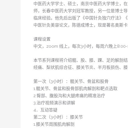
中医药大学学士、硕士，南京中医药大学博士，在
师，长春中医药大学刘冠军教授，另一位是博士导
临床经验。他先后出版了《中国针灸独穴疗法》《
中医针灸美容论文，陈德成博士，现是著名奥斯卡
课程设置
中文，zoom 线上，每次3小时，每周六晚上8:00-1
本节系列课程将介绍髋、股、膝、踝、足的解剖结
经痛、梨状肌综合征、膝关节炎、半月板损伤、膝
第一次（3小时）：髋关节、骨盆和股骨
1.髋关节、骨盆和股骨部肌肉解剖和靶点选取
2.臀部、腹股沟和大腿疼痛的精准治疗
3.治疗视频演示和讲解
4．互动答疑
第二次（3小时）：膝关节
1.膝关节周围肌肉解剖