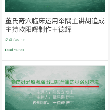
举
隅
主
董氏奇穴临床运用举隅主讲胡追成
讲
胡
主持欧阳晖制作王德辉
追
成
活动
/
admin
主
持
Read More »
欧
阳
晖
动
制
筋
作
针
王
治
德
疗
辉
胸
廓
出