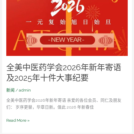
小
中
妹
医
主
药
持
学
曹
会
毅
2026
制
年
作
新
王
年
全美中医药学会2026年新年寄语
德
寄
辉
语
及2025年十件大事纪要
及
2025
新闻
/
admin
年
全美中医药学会2026年新年寄语 亲爱的各位会员、同仁及朋友
十
们： 岁序更替，华章日新。值此 2026 年新春佳
件
大
Read More »
事
纪