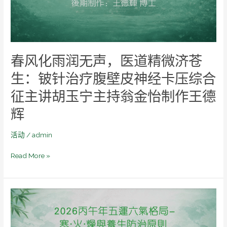
镇
声，
制
医
作
道
王
精
德
微
春风化雨润无声，医道精微济苍
辉
济
苍
生：铍针治疗腹壁皮神经卡压综合
生：
征主讲胡玉宁主持翁金怡制作王德
铍
针
辉
治
疗
活动
/
admin
腹
壁
Read More »
皮
神
经
2026
卡
丙
压
午
综