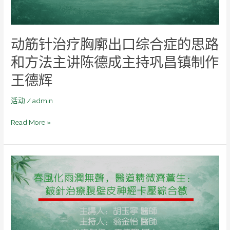
口
综
合
动筋针治疗胸廓出口综合症的思路
症
的
和方法主讲陈德成主持巩昌镇制作
思
王德辉
路
和
活动
/
admin
方
法
Read More »
主
讲
陈
德
春
成
风
主
化
持
雨
巩
润
昌
无