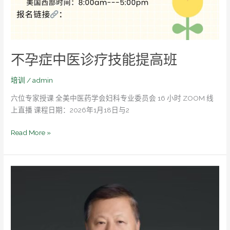
不孕症中医诊疗技能提高班
培训
/
admin
六位专家授课 全美中医药学会妇科专业委员会 16 小时 ZOOM 线
上直播 课程日期：2026年1月18日与2
Read More »
范
吉
平-
中
国
中