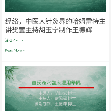
的
哈
姆
经络，中医人针灸界的哈姆雷特主
雷
特
讲樊蓥主持胡玉宁制作王德辉
主
讲
活动
/
admin
樊
蓥
Read More »
主
持
胡
董
玉
氏
宁
奇
制
穴
作
临
王
床
德
运
辉
用