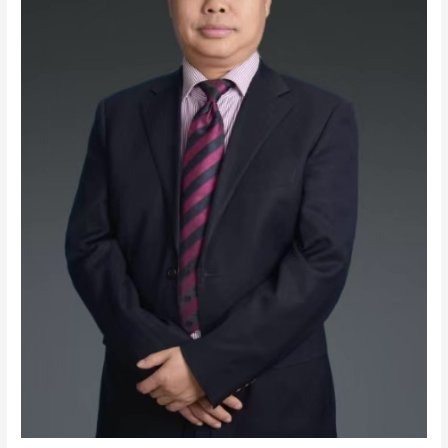
医
数
智
诊
疗
的
发
展
现
状
与
美
国
应
用
前
景
探
讨