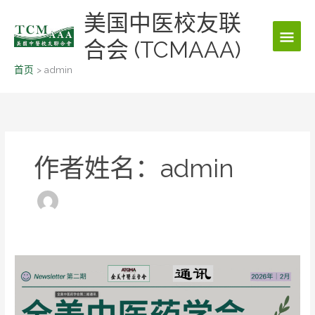
跳
美国中医校友联
主
至
内
合会 (TCMAAA)
菜
容
首页
admin
单
作者姓名：admin
全
美
中
医