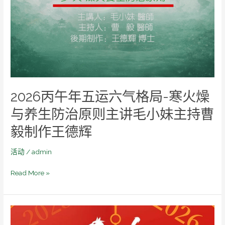
年
合
五
征
运
主
六
讲
气
胡
格
玉
局-
宁
寒
主
2026丙午年五运六气格局-寒火燥
火
持
燥
与养生防治原则主讲毛小妹主持曹
翁
与
金
毅制作王德辉
养
怡
生
制
防
活动
/
admin
作
治
王
Read More »
原
德
则
辉
主
讲
全
毛
美