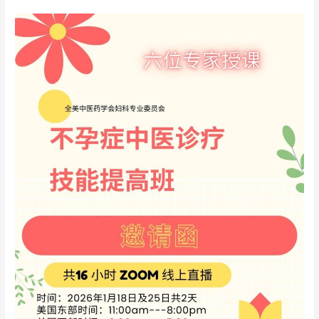
要
不
孕
症
中
医
诊
疗
技
能
提
高
班