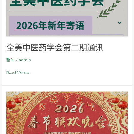
药
学
会
第
二
期
全美中医药学会第二期通讯
通
讯
新闻
/
admin
Read More »
全
球
中
医
人
春