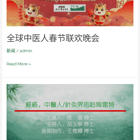
节
联
欢
晚
会
全球中医人春节联欢晚会
新闻
/
admin
Read More »
经
络，
中
医
人
针
灸
界