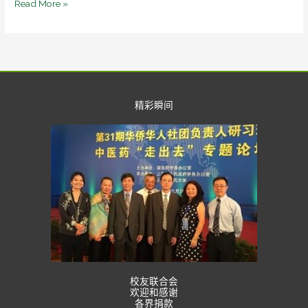
Read More »
实
操
练
习）-
第
十
精彩瞬间
一
届
美
国
中
医
药
大
会
小
班
校友联合会
课
欢迎和感谢
各界捐款