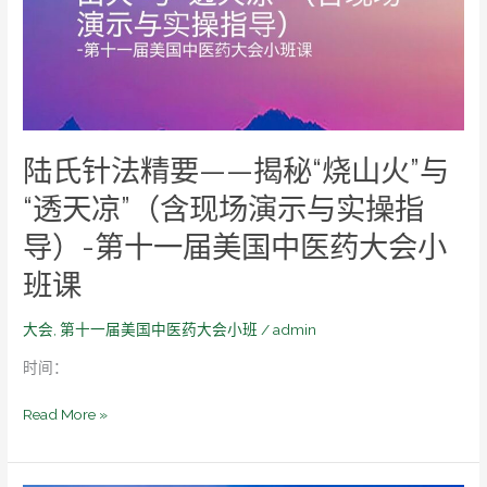
要
——
揭
秘
“烧
山
陆氏针法精要——揭秘“烧山火”与
火”
与
“透天凉”（含现场演示与实操指
“透
导）-第十一届美国中医药大会小
天
凉”
班课
（含
现
大会
,
第十一届美国中医药大会小班
/
admin
场
时间：
演
示
Read More »
与
实
操