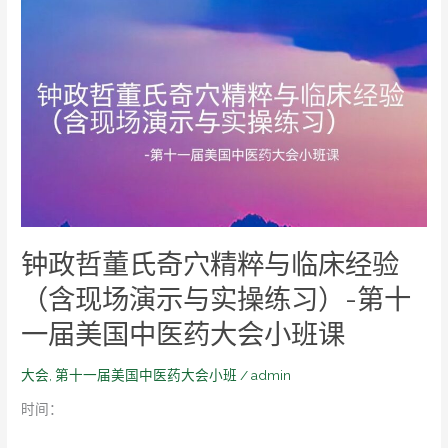
指
钟
导）-
政
第
哲
十
董
一
氏
届
奇
美
穴
国
精
中
粹
医
与
药
临
钟政哲董氏奇穴精粹与临床经验
大
床
会
经
（含现场演示与实操练习）-第十
小
验
一届美国中医药大会小班课
班
（含
课
现
大会
,
第十一届美国中医药大会小班
/
admin
场
演
时间：
示
与