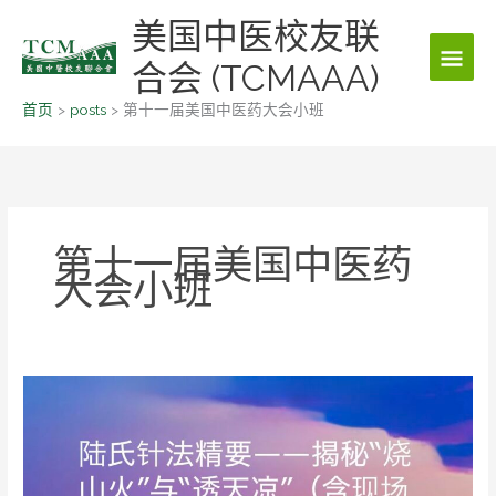
跳
美国中医校友联
主
至
内
合会 (TCMAAA)
菜
容
首页
posts
第十一届美国中医药大会小班
单
第十一届美国中医药
大会小班
陆
氏
针
法
精