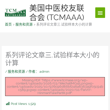
跳
美国中医校友联
主
至
内
合会 (TCMAAA)
菜
容
首页
服务和资源
系列评论文章三.试验样本大小的计算
单
系列评论文章三.试验样本大小的
计算
/
服务和资源
/ 作者：
admin
Missing PDF "https://www.tcmaaa.org/wp-
content/uploads/2026/03/WechatIMG45.pngwp-
content/uploads/2025/10/976c96d86bf248a838349f05c94b
c589.jpgwp-content/uploads/2020/02/FanAY-
HinmanFlawPartIII.pdf".
Post Views:
1,529