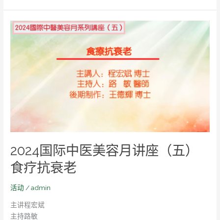
的
应
2024
用
国
际
中
医
美
容
月
讲
座
（五）
2024国际中医美容月讲座（五）
食
疗
食疗抗衰老
抗
衰
活动
/
admin
老
主讲程宏斌
主持路敏