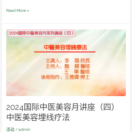
Read More »
2024
国
际
中
医
美
容
月
讲
座
（四）
2024国际中医美容月讲座（四）
中
医
中医美容埋线疗法
美
容
活动
/
admin