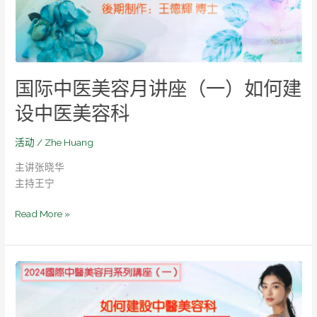
月
讲
座
（一）
如
国际中医美容月讲座（一）如何建
何
建
设中医美容科
设
中
活动
/
Zhe Huang
医
主讲张晓华
美
主持王宁
容
科
Read More »
2024
国
际
中