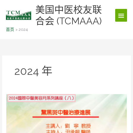
跳
美国中医校友联
主
至
内
合会 (TCMAAA)
菜
容
首页
2024
单
2024 年
2024
国
际
中
医
美