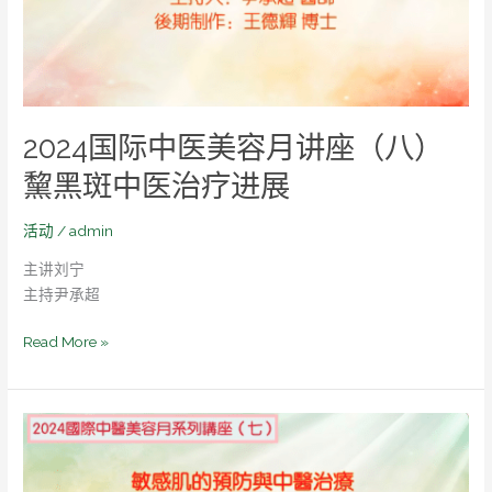
容
月
讲
座
（八）
2024国际中医美容月讲座（八）
黧
黑
黧黑斑中医治疗进展
斑
中
活动
/
admin
医
主讲刘宁
治
主持尹承超
疗
进
Read More »
展
2024
国
际