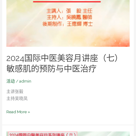
中
医
美
容
月
讲
座
（七）
2024国际中医美容月讲座（七）
敏
感
敏感肌的预防与中医治疗
肌
的
活动
/
admin
预
主讲张毅
防
主持吴晓凤
与
中
Read More »
医
治
疗
2024