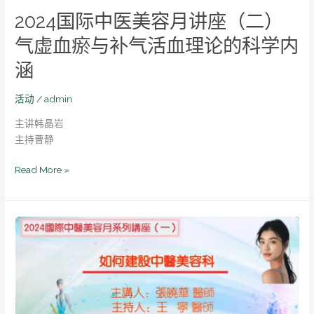
（二）
2024国际中医美容月讲座（二）
气
虚
气虚血瘀与补气活血理论的科学内
血
涵
瘀
与
活动
/
admin
补
气
主讲韩晶岩
活
主持曹静
血
理
Read More »
论
的
科
国
学
际
内
中
涵
医
美
容