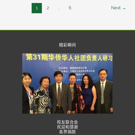
1
2
…
6
Next
→
精彩瞬间
校友联合会
欢迎和感谢
各界捐款