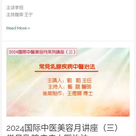
埋
主讲李阳
线
主持魏辉 王宁
疗
法
Read More »
2024
国
际
中
医
美
容
月
讲
座
（三）
2024国际中医美容月讲座（三）
常
见