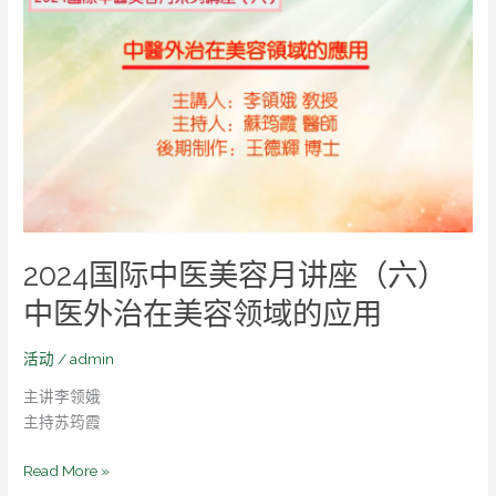
国
际
中
医
美
容
月
讲
座
（六）
2024国际中医美容月讲座（六）
中
医
中医外治在美容领域的应用
外
治
活动
/
admin
在
主讲李领娥
美
主持苏筠霞
容
领
Read More »
域