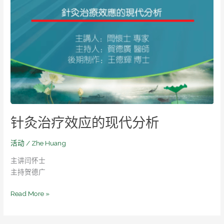
灸
治
疗
效
应
的
现
代
分
析
针灸治疗效应的现代分析
活动
/
Zhe Huang
主讲闫怀士
主持贺德广
Read More »