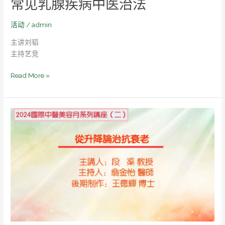
常见乳腺疾病中医治法
乳
腺
活动
/
admin
疾
主讲刘韬
病
主持艺竞
中
医
Read More »
治
法
2024
国
际
中
医
美
容
月
讲
座