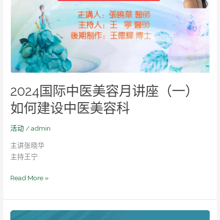
医
美
容
月
讲
座
（一）
2024国际中医美容月讲座（一）
如
何
如何建设中医美容科
建
设
活动
/
admin
中
主讲张晓华
医
主持王宁
美
容
Read More »
科
针