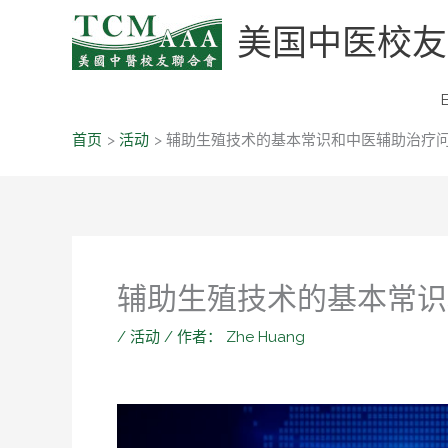
跳
美国中医校友联
至
内
容
首页
活动
辅助生殖技术的基本常识和中医辅助治疗
辅助生殖技术的基本常识
/
活动
/ 作者：
Zhe Huang