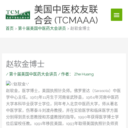
跳
美国中医校友联
主
至
内
合会 (TCMAAA)
菜
容
首页
第十届美国中医药大会讲员
赵软金博士
单
赵软金博士
/
第十届美国中医药大会讲员
/ 作者：
Zhe Huang
赵软金，医学博士，美国执照针灸师。佛罗里达（Sarasota）中医
学中心主任。1963年11月生于河南省武陟县，1984年河南中医药
大学本科毕业获学士学位，同年考入北京中医药大学，师从著名
中医学家，伤寒泰斗刘渡舟教授，并在实验医学和临床医学方面
分别得到贲长恩教授和苏盛教授的指导。1990年获得医学博士学
位后留校任教。1991年移民美国，1993年取得美国执照针灸师资