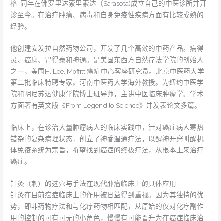
格, 同年在佛罗里达索里索达（Sarasota)成立自己的中医诊所并开
诊至今。在治疗肿瘤、病毒和自身免疫性疾病方面有比较成熟的
经验。
他创建安发拉自然药物公司，开发了几个高效的中药产品。病得
灵、癌康、胃得泰和神通。是美国东西方自然疗法学院的创始人
之一，美国H. Lee. Moffitt 癌症中心客座研究员。北京中医药大学
第二批临床特聘专家。河南中医药大学海外教授。为纽约中医学
院和明尼苏达健康学院博士班导师，主讲中医临床肿瘤学。学术
方面著有英文版《From Legend to Science》并发表论文多篇。
临床上，在诊治大量肿瘤病人的临床实践中，针对癌症病人寒热
错杂的复杂病理状态，创立了神香温通疗法，以醒神开窍叫醒机
体免疫系统为宗旨，祈望找到癌症的终极疗法，从根本上来治疗
癌症。
针灸（刺）的选穴与手法在现代肿瘤临床上的具体应用
针灸在目前癌症临床上的作用被日益得到重视。因为其独特的优
势，即非药物疗法和与化疗药物相匹配，从原始的仅对化疗副作
用的控制的可有可无的小角色，慢慢有可能晋升为在癌症临床治